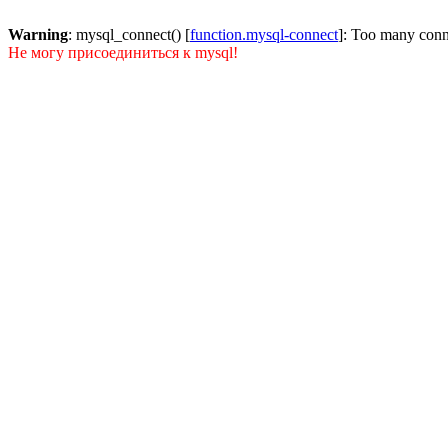
Warning
: mysql_connect() [
function.mysql-connect
]: Too many conn
Не могу присоединиться к mysql!